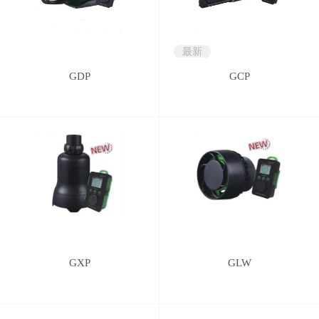
最新
GDP
GCP
GXP
GLW